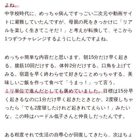
よね。
中学校時代に、めっちゃ病んですっごい二次元や動画サイ
トに避難していたんですが、母親の死をきっかけに「リア
ルを楽しく生きてこそだ！」と考えが転換して、そこから
1つずつチャレンジするようにしたんですよね。
めっちゃ簡単な内容だと思います。朝15分だけ早く起き
る。腹筋10回だけする。体幹2分だけする。口角を上げて
みる。宿題を早く終わらせて好きなことめっちゃする。美
味しいご飯を作って食べて「うまっ！」って言う。
ミリ単位で進んだとしても褒めていました。
目標は15分早
く起きるなのに1分だけ早く起きたときとか。2度寝しちゃ
ったら「でも2度寝したけれど起きれてえらい！」みたい
な。この時はハードル低子さんと仲良しだったんです。
ある程度それで生活の自尊心が回復してきたら、次はちょ