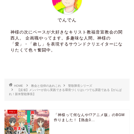
でんでん
神様の次にベースが大好きなキリスト教福音宣教会の関
西人。 企画職やってます。多趣味な人間。神様の
「愛」・「赦し」を表現するサウンドクリエイターにな
りたくて色々奮闘中。
HOME
教会と信仰のあれこれ
聖歌隊長シリーズ
【反省】メンバーが自ら実践できる環境づくりはいつでも課題である【がんば
れ！新米聖歌隊長】
「神様って何なんや!?アニメ版」のBGM
作りました！【熱血ὒ...