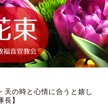
揮・天の時と心情に合うと嬉し
隊長】