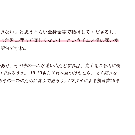
できない」と思うぐらい全身全霊で指揮してくださるし、
違った道に行ってほしくない！」というイエス様の深い愛
の聖句ですね。
羊があり、その中の一匹が迷い出たとすれば、九十九匹を山に残
であろうか。 18:13もしそれを見つけたなら、よく聞きな
その一匹のために喜ぶであろう。(マタイによる福音書18章