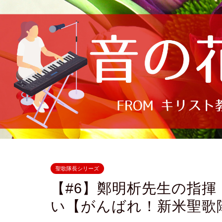
聖歌隊長シリーズ
【#6】鄭明析先生の指
い【がんばれ！新米聖歌