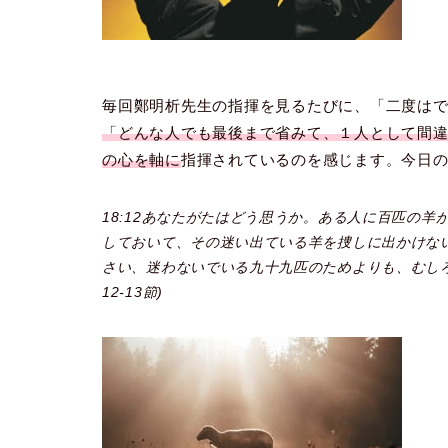
毎回鄭明析先生の指揮を見るたびに、「二度は
「どんな人でも最後まで省みて、１人として間
の心を軸に
指揮されているのを感じます。今日
18:12あなたがたはどう思うか。ある人に百匹の
しておいて、その迷い出ている羊を捜しに出かけない
さい、迷わないでいる九十九匹のためよりも、むしろ
12-13節)